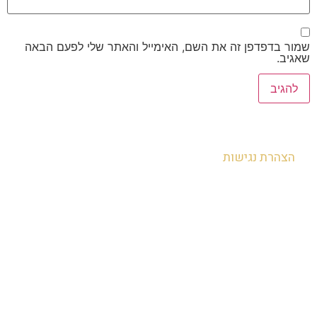
שמור בדפדפן זה את השם, האימייל והאתר שלי לפעם הבאה
שאגיב.
הצהרת נגישות
להזמנות חייגו - 054-8072008
או השאירו פרטים ואנו נחזור אליכם בהקדם: