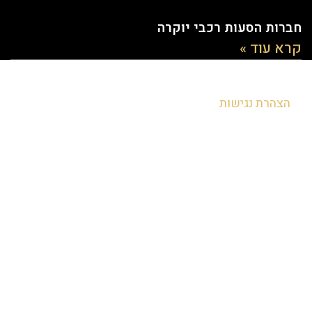
חברות הסעות רכבי יוקרה
קרא עוד »
הצהרת נגישות
להזמנות חייגו - 054-8072008
או השאירו פרטים ואנו נחזור אליכם בהקדם: