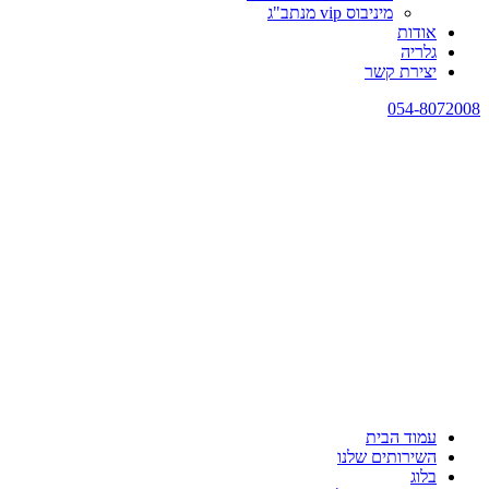
מיניבוס vip מנתב"ג
אודות
גלריה
יצירת קשר
054-8072008
עמוד הבית
השירותים שלנו
בלוג