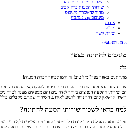
השכרת מיניבוס עם נהג
שירותי הסעות בתל אביב
מחיר להשכרת מיניבוס
מיניבוס vip מנתב"ג
אודות
גלריה
יצירת קשר
054-8072008
מיניבוס לחתונה בצפון
בלוג
מתחתנים באזור צפון? מזל טוב! זה הזמן לבחור חברת הסעות!
אזור הצפון הוא אחד האזורים הפופולריים ביותר להפקת אירוע חתונה ואם
הם שירותי ההסעה הנפוצים ביותר לאירועים והם מספקים מענה לטווח גילאי
רישיון או שאין להם דרך נוחה להגיע לאירוע. השירות שאתם מקבלים כולל 
למה כדאי לשכור שירותי הסעה לחתונה?
אירוע חתונה מוצלח נמדד קודם כל במספר האורחים המגיעים לאירוע ובעי
בכל הנוגע לתחבורה ציבורית מצד שני. אם כן, הבחירה בשירותי הסעה לחת