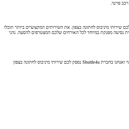
רכב פרטי.
 שירותי מיניבוס לחתונה בצפון. את השירותים המקצועיים ביותר תוכלו
 בחברת Shuttle4u מציעים לכם מיניבוסים מפנקים וחדישים לחווית נסיעה מפנקת במיוחד לכל האורחים שלכם המצטרפים להסעה. נהגי
אם החלטתם להסיע את האורחים שלכם לחתונה עם מיניבוס יוקרתי, קיבלתם החלטה נכונה! זה הזמן ליצור איתנו קשר דרך מספר הטלפון המופיע באתר ואנחנו בחברת Shuttle4u נספק לכם שירותי מיניבוס לחתונה בצפון