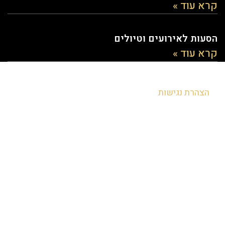
קרא עוד »
הסעות לאירועים וטיולים
קרא עוד »
הצהרת נגישות
להזמנות חייגו - 054-8072008
או השאירו פרטים ואנו נחזור אליכם בהקדם: