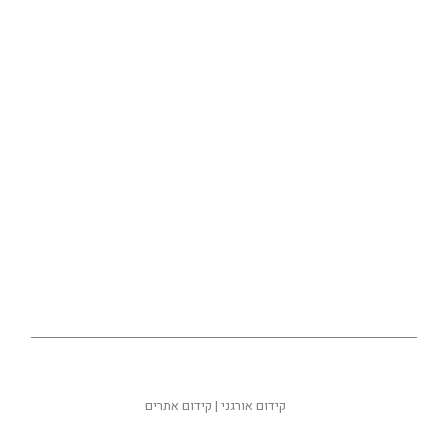
להזמנות חייגו - 054-8072008
או השאירו פרטים ואנו נחזור אליכם בהקדם:
קידום אורגני
|
קידום אתרים