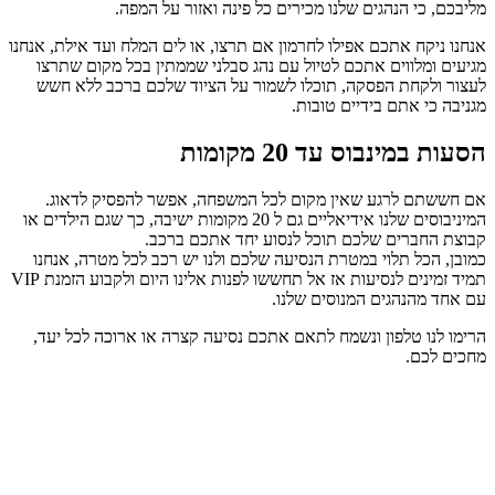
מליבכם, כי הנהגים שלנו מכירים כל פינה ואזור על המפה.
אנחנו ניקח אתכם אפילו לחרמון אם תרצו, או לים המלח ועד אילת, אנחנו
מגיעים ומלווים אתכם לטיול עם נהג סבלני שממתין בכל מקום שתרצו
לעצור ולקחת הפסקה, תוכלו לשמור על הציוד שלכם ברכב ללא חשש
מגניבה כי אתם בידיים טובות.
הסעות במינבוס עד 20 מקומות
אם חששתם לרגע שאין מקום לכל המשפחה, אפשר להפסיק לדאוג.
המיניבוסים שלנו אידיאליים גם ל 20 מקומות ישיבה, כך שגם הילדים או
קבוצת החברים שלכם תוכל לנסוע יחד אתכם ברכב.
כמובן, הכל תלוי במטרת הנסיעה שלכם ולנו יש רכב לכל מטרה, אנחנו
תמיד זמינים לנסיעות אז אל תחששו לפנות אלינו היום ולקבוע הזמנת VIP
עם אחד מהנהגים המנוסים שלנו.
הרימו לנו טלפון ונשמח לתאם אתכם נסיעה קצרה או ארוכה לכל יעד,
מחכים לכם.