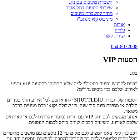
השכרת מיניבוס עם נהג
שירותי הסעות בתל אביב
מחיר להשכרת מיניבוס
מיניבוס vip מנתב"ג
אודות
גלריה
יצירת קשר
054-8072008
הסעות VIP
בלוג
רוצים להרגיש נסיעה בסטייל? למה שלא תתפנקו בהסעות VIP ותגיע
לאירוע שלכם כמו בוסים גדולים?
הסעות של חברת SHUTTLE4U יקחו אתכם לכל אירוע חגיגי כגון יום
הולדת או מסיבת סיום סוף שנה, כזו שכולם יקנאו בכם מגיעים ברכב
מפואר.
אנחנו מענקים לכם יחס VIP עם חווית נסיעה יוקרתית לכם או לאורחים
שלכם לאירוע, ומציעים רכבים שונים ביחס לכמות הנוסעים.
רכב כגון לימו באס המציע לכם מקום עד 12 נוסעים עם מושבים מרופדים
כולל מקום ללפטופ שלכם כך שתוכלו להתכונן לפגישות עסקיות יחד עם