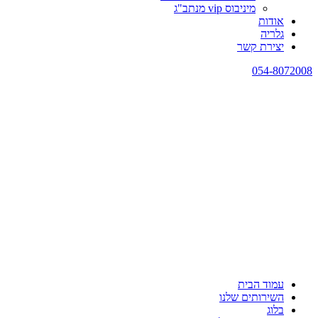
מיניבוס vip מנתב"ג
אודות
גלריה
יצירת קשר
054-8072008
עמוד הבית
השירותים שלנו
בלוג