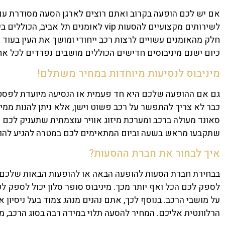
אם יש לכם הופעה בקרוב ואתם רוצים לארגן הסעה מסודרת עם 
לשירותים מקצועיים להסעות
vip
לאומנים תל אביב, הכוללים בין היתר אספק
חלק מהאומנים עשויים לרצות רכב ייחודי ומושך את העין בעוד
כיום ישנם מיניבוסים חדישים הכוללים מושבים נפרדים לכל אח
מיניבוס לנסיעות מיוחדות במחיר משתלם!
גם אם ההופעה שלכם היא חד פעמית או הנסיעה מיועדת לפסטיב
כבר לא צריך להתפשר על רכב פשוט וישן, אלא ניתן להנות ממי
סאונד מעולה ברכב ומערכת מיזוג אוויר עוצמתית שתעניק לכם 
שתקבעו מראש בשעה וביום המתאימים לכם במטרה להגיע להופע
איך לבחור את חברת ההסעות?
בבחירת חברת הסעות להופעה הבאה או להופעות הבאות שלכם, ע
לספק לכם הכל ואף יותר מכך. מיניבוס סופר סלון יכול לספק ל
על מושבי הרכב. בנוסף לכך, אתם נהנים מנהג צמוד בעל ניסיון
הרלוונטית אליכם. המחיר להסעה תלוי במידה רבה בסוג הרכב, 