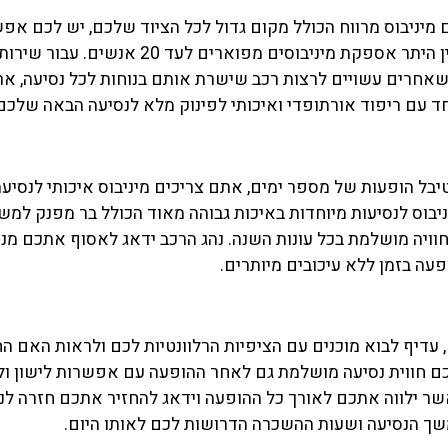
מיניבוס מרווח הכולל מקום גדול לכל הציוד שלכם, יש לכם אפ
ת מיניבוסים מפוארים לעד 20 אנשים. עבור שירותי הסעות
 שאחרים עשויים לרצות רכב שישרת אותם בנוחות לכל נסיעה, אר
ד עם ריפוד אורתופדי ואיכותי לפינוק מלא לנסיעה הבאה שלכם
ל הופעות של מספר ימים, אתם צריכים מיניבוס איכותי לנסיעה
ניבוס לנסיעות מיוחדות באיכות גבוהה מאוד הכולל בר מפנק למש
חוויה מושלמת בכל עונות השנה. נהג הרכב ידאג לאסוף אתכם מנ
ה בזמן ללא עיכובים מיותרים.
דיף לבוא מוכנים עם הציפיות הרלוונטיות לכם ולראות האם הח
כם חווית נסיעה מושלמת גם לאחר ההופעה עם אפשרות לישון ולנ
 אשר ילווה אתכם לאורך כל ההופעה וידאג להחזיר אתכם חזרה ל
משך הנסיעה ושעות ההשכרה הדרושות לכם לאותו היום.