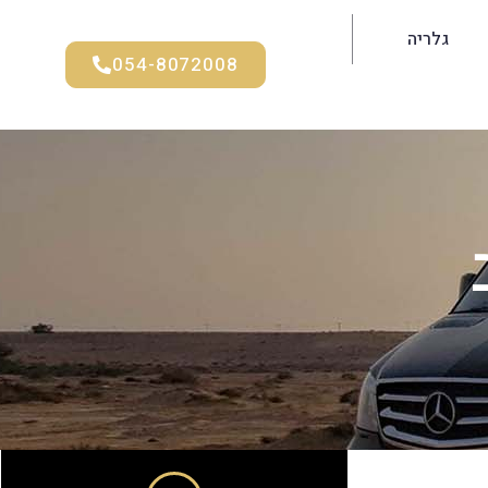
גלריה
054-8072008