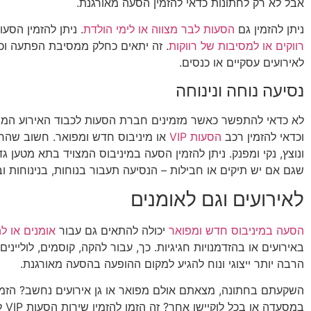
אבל לא רק לחתונות כדאי להזמין הסעה מאורגנת.
ניתן להזמין גם
הסעות לבר מצווה או לימי הולדת
. ניתן להזמין הסע
רווקים או למסיבות של רווקות
. זה יתאים כחלק ממסיבת הפתעה וכמ
לאירועים עסקיים או כנסים.
נסיעה נוחה ונינוחה
לא כדאי להתפשר כאשר מזמינים חברת הסעות לכבוד האירוע המ
וכדאי להזמין רכב
הסעות VIP
או מיניבוס חדש ומפואר. חשוב שהר
ונוצץ, נקי ומפנק. ניתן להזמין הסעה במיניבוס המצויד בתא מטען גד
שגם אם יש תיקים או חבילות – הנסיעה תעבור בנוחות, בנינוחות וב
לאירועים וגם לאומנים
הסעה במיניבוס חדש ומפואר
יכולה להתאים גם עבור
אומנים או ל
באירועים או בהזדמנויות חגיגיות. כך, עבור להקה, קוסמים, לוליינים,
הרבה יותר ייצוגי ונוח להגיע למקום ההופעה בהסעה מאורגנת.
השקעתם בחתונה, מצאתם אולם מפואר או גן אירועים נחשב? הזמ
במסעד